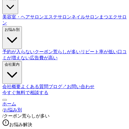
美容室・ヘアサロン
エステサロン
ネイルサロン
まつエクサロ
ン
お悩み別
予約が入らない
クーポン荒らしが多い
リピート率が低い
口コ
ミが増えない
広告費が高い
会社案内
会社概要
よくある質問
ブログ
↗
お問い合わせ
今すぐ無料で相談する
ホーム
/
お悩み別
/
クーポン荒らしが多い
お悩み解決