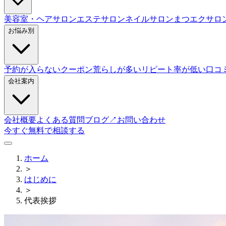
美容室・ヘアサロン
エステサロン
ネイルサロン
まつエクサロ
お悩み別
予約が入らない
クーポン荒らしが多い
リピート率が低い
口コ
会社案内
会社概要
よくある質問
ブログ
↗
お問い合わせ
今すぐ無料で相談する
ホーム
＞
はじめに
＞
代表挨拶